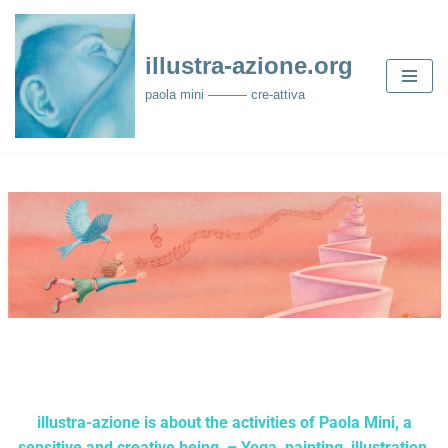
Skip
illustra-azione.org
to
paola mini ——— cre-attiva
content
illustra-azione is about the activities of Paola Mini, a
sensitive and creative being – Yoga, painting, illustration,