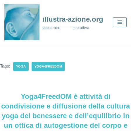
Skip
illustra-azione.org
to
paola mini ——— cre-attiva
content
Tags:
YOGA
YOGA4FREEDOM
Yoga4FreedOM è attività di
condivisione e diffusione della cultura
yoga del benessere e dell’equilibrio in
un ottica di autogestione del corpo e