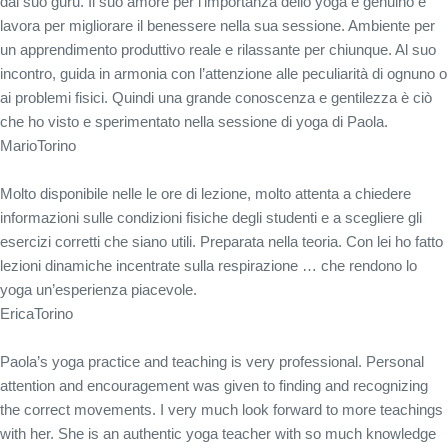
dal suo guru. Il suo amore per l’importanza dello yoga è genuino e
lavora per migliorare il benessere nella sua sessione. Ambiente per
un apprendimento produttivo reale e rilassante per chiunque. Al suo
incontro, guida in armonia con l’attenzione alle peculiarità di ognuno o
ai problemi fisici. Quindi una grande conoscenza e gentilezza è ciò
che ho visto e sperimentato nella sessione di yoga di Paola.
Mario
Torino
Molto disponibile nelle le ore di lezione, molto attenta a chiedere
informazioni sulle condizioni fisiche degli studenti e a scegliere gli
esercizi corretti che siano utili. Preparata nella teoria. Con lei ho fatto
lezioni dinamiche incentrate sulla respirazione … che rendono lo
yoga un’esperienza piacevole.
Erica
Torino
Paola’s yoga practice and teaching is very professional. Personal
attention and encouragement was given to finding and recognizing
the correct movements. I very much look forward to more teachings
with her. She is an authentic yoga teacher with so much knowledge