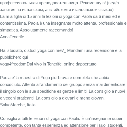
профессиональная преподавательница. Рекомендую! (ведёт
занятия на испанском, английском и итальянском языках)
La mia figlia di 15 anni fa lezioni di yoga con Paola da 6 mesi ed è
contentissima. Paola è una insegnante molto attenta, professionale e
simpatica. Assolutamente raccomando!
Anna
Tenerife
Hai studiato, o studi yoga con me?_ Mandami una recensione e la
pubblicherò qui
yoga4freedom
Dal vivo in Tenerife, online dappertutto
Paola e’ la maestra di Yoga piu’ brava e completa che abbia
conosciuto. Attenta all’andamento del gruppo senza mai dimenticare
il singolo con le sue specifiche esigenze e limiti. La consiglio a nuovi
e vecchi praticanti. La consiglio a giovani e meno giovani.
Salvo
Marche, Italia
Consiglio a tutti le lezioni di yoga con Paola. È un’insegnante super
competente, con tanta esperienza ed attenzione per i suoi studenti.