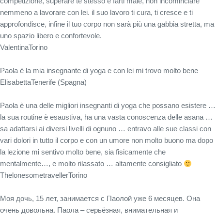
competizione, superare te stesso e farti male, non incominciare
nemmeno a lavorare con lei. il suo lavoro ti cura, ti cresce e ti
approfondisce, infine il tuo corpo non sarà più una gabbia stretta, ma
uno spazio libero e confortevole.
Valentina
Torino
Paola è la mia insegnante di yoga e con lei mi trovo molto bene
Elisabetta
Tenerife (Spagna)
Paola è una delle migliori insegnanti di yoga che possano esistere …
la sua routine è esaustiva, ha una vasta conoscenza delle asana …
sa adattarsi ai diversi livelli di ognuno … entravo alle sue classi con
vari dolori in tutto il corpo e con un umore non molto buono ma dopo
la lezione mi sentivo molto bene, sia fisicamente che
mentalmente…, e molto rilassato … altamente consigliato
Thelonesometraveller
Torino
Моя дочь, 15 лет, занимается с Паолой уже 6 месяцев. Она
очень довольна. Паола – серьёзная, внимательная и