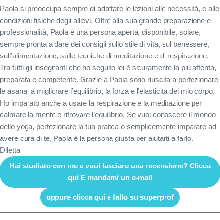
Paola si preoccupa sempre di adattare le lezioni alle necessità, e alle
condizioni fisiche degli allievi. Oltre alla sua grande preparazione e
professionalità, Paola è una persona aperta, disponibile, solare,
sempre pronta a dare dei consigli sullo stile di vita, sul benessere,
sull’alimentazione, sulle tecniche di meditazione e di respirazione.
Tra tutti gli insegnanti che ho seguito lei è sicuramente la più attenta,
preparata e competente. Grazie a Paola sono riuscita a perfezionare
le asana, a migliorare l’equilibrio, la forza e l’elasticità del mio corpo.
Ho imparato anche a usare la respirazione e la meditazione per
calmare la mente e ritrovare l’equilibrio. Se vuoi conoscere il mondo
dello yoga, perfezionare la tua pratica o semplicemente imparare ad
avere cura di te, Paola è la persona giusta per aiutarti a farlo.
Diletta
Hai studiato con me e vuoi lasciare una recensione? Clicca
qui E mandami un e-mail
oppure clicca qui e fallo su superprof