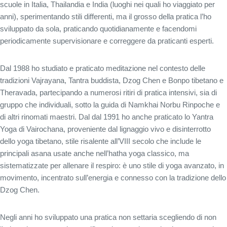
scuole in Italia, Thailandia e India (luoghi nei quali ho viaggiato per
anni), sperimentando stili differenti, ma il grosso della pratica l’ho
sviluppato da sola, praticando quotidianamente e facendomi
periodicamente supervisionare e correggere da praticanti esperti.
Dal 1988 ho studiato e praticato meditazione nel contesto delle
tradizioni Vajrayana, Tantra buddista, Dzog Chen e Bonpo tibetano e
Theravada, partecipando a numerosi ritiri di pratica intensivi, sia di
gruppo che individuali, sotto la guida di Namkhai Norbu Rinpoche e
di altri rinomati maestri. Dal dal 1991 ho anche praticato lo Yantra
Yoga di Vairochana, proveniente dal lignaggio vivo e disinterrotto
dello yoga tibetano, stile risalente all’VIII secolo che include le
principali asana usate anche nell’hatha yoga classico, ma
sistematizzate per allenare il respiro: è uno stile di yoga avanzato, in
movimento, incentrato sull’energia e connesso con la tradizione dello
Dzog Chen.
Negli anni ho sviluppato una pratica non settaria scegliendo di non